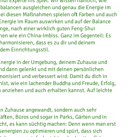
ui Experte ins Spiel. Wir wissen nämlich, wie
alancen ausgleichen und genau die Energie im
Bei diesen Maßnahmen spielen oft Farben und auch
e Energie im Raum auswirken und auf der Balance
nge, nach einer wirklich guten Feng-Shui
en wie ein China-Imbiss. Ganz im Gegenteil: Es
 harmonisieren, dass es zu dir und deinem
edem Einrichtungsstil.
 Energie in der Umgebung, deinem Zuhause und
nd dann gelenkt und mit deinen persönlichen
nisiert und verbessert wird. Damit du dich in
lst, wie ein lachender Buddha und Freude, Erfolg,
 anziehen und auch erhalten kannst. Auf leichte
nen Zuhause angewandt, sondern auch sehr
äften, Büros und sogar in Parks, Gärten und in
rsicht, es kann süchtig machen: Denn wenn man erst
nergien zu optimieren und spürt, dass sich