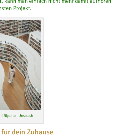
t, kann man einfach nicht mehr damit aufhören
sten Projekt.
rif Riyanto | Unsplash
 für dein Zuhause