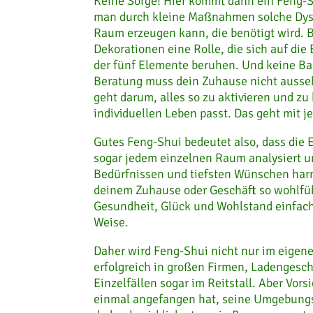
Keine Sorge! Hier kommt dann ein Feng-Sh
man durch kleine Maßnahmen solche Dysb
Raum erzeugen kann, die benötigt wird. 
Dekorationen eine Rolle, die sich auf di
der fünf Elemente beruhen. Und keine Ba
Beratung muss dein Zuhause nicht ausseh
geht darum, alles so zu aktivieren und zu
individuellen Leben passt. Das geht mit j
Gutes Feng-Shui bedeutet also, dass die
sogar jedem einzelnen Raum analysiert u
Bedürfnissen und tiefsten Wünschen harmo
deinem Zuhause oder Geschäft so wohlfüh
Gesundheit, Glück und Wohlstand einfach
Weise.
Daher wird Feng-Shui nicht nur im eige
erfolgreich in großen Firmen, Ladengesch
Einzelfällen sogar im Reitstall. Aber Vo
einmal angefangen hat, seine Umgebungse