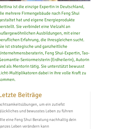
Bettina ist die einzige Expertin in Deutschland,
die mehrere Firmengebäude nach Feng Shui
gestaltet hat und eigene Energieprodukte
herstellt. Sie verbindet eine Vielzahl an
außergewöhnlichen Ausbildungen, mit einer
beruflichen Erfahrung, die ihresgleichen sucht.
Sie ist strategische und ganzheitliche
Unternehmensberaterin, Feng Shui-Expertin, Tao-
Geomantie-Seniormeisterin (Erdheilerin), Autorin
und als Mentorin tätig. Sie unterstützt bewusst
Licht-Multiplikatoren dabei in ihre volle Kraft zu
kommen.
Letzte Beiträge
Achtsamkeitsübungen, um ein zutiefst
glückliches und bewusstes Leben zu führen
Wie eine Feng Shui Beratung nachhaltig dein
ganzes Leben verändern kann