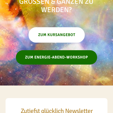
GROSSEN & GANZEN ZU W
ERDEN?
ZUM KURSANGEBOT
ZUM ENERGIE-ABEND-WORKSHOP
Zutiefst glücklich Newsletter