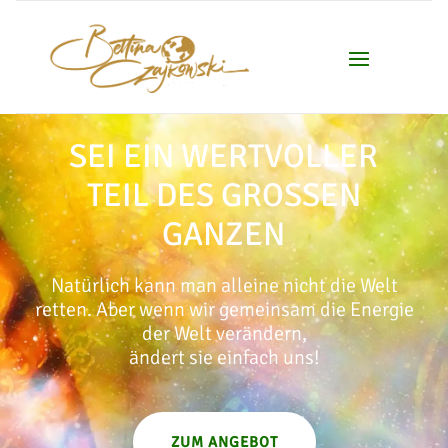
SEI EIN WERTVOLLER
TEIL DES
GROSSEN G
ANZEN
Natürlich kann man alleine nicht die Welt
retten. Aber wenn wir gemeinsam die Energie
der Welt verändern,
ändert sie einfach uns!
ZUM ANGEBOT